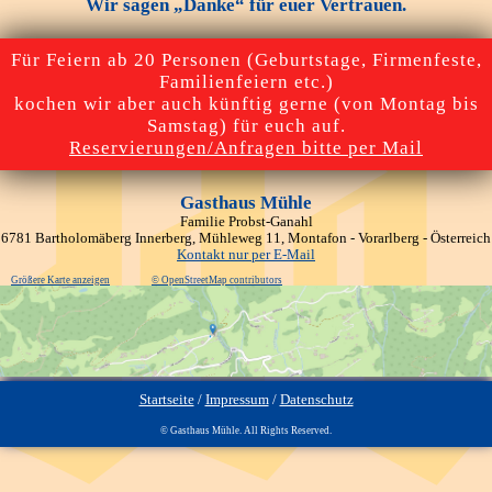
Wir sagen „Danke“ für euer Vertrauen.
Für Feiern ab 20 Personen (Geburtstage, Firmenfeste,
Familienfeiern etc.)
kochen wir aber auch künftig gerne (von Montag bis
Samstag) für euch auf.
Reservierungen/Anfragen bitte per Mail
Gasthaus Mühle
Familie Probst-Ganahl
6781 Bartholomäberg Innerberg, Mühleweg 11, Montafon - Vorarlberg - Österreich
Kontakt nur per E-Mail
Größere Karte anzeigen
© OpenStreetMap contributors
Startseite
/
Impressum
/
Datenschutz
© Gasthaus Mühle. All Rights Reserved.