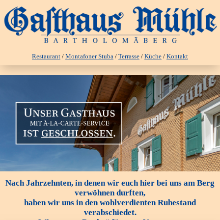
Restaurant
/
Montafoner Stuba
/
Terrasse
/
Küche
/
Kontakt
Nach Jahrzehnten, in denen wir euch hier bei uns am Berg
verwöhnen durften,
haben wir uns in den wohlverdienten Ruhestand
verabschiedet.