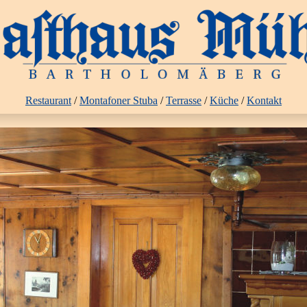
Restaurant
/
Montafoner Stuba
/
Terrasse
/
Küche
/
Kontakt